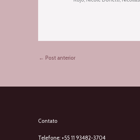
←
Post anterior
Contato
Telefone:
+55 11 93482-3704