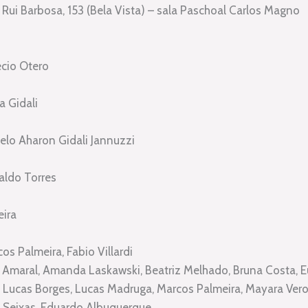
Rui Barbosa, 153 (Bela Vista) – sala Paschoal Carlos Magno
écio Otero
a Gidali
celo Aharon Gidali Jannuzzi
naldo Torres
eira
os Palmeira, Fabio Villardi
n Amaral, Amanda Laskawski, Beatriz Melhado, Bruna Costa, Eug
 Lucas Borges, Lucas Madruga, Marcos Palmeira, Mayara Veron
as Seixas, Eduardo Albuquerque