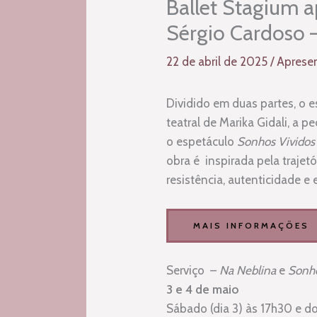
Ballet Stagium a
Sérgio Cardoso 
22 de abril de 2025
/
Aprese
Dividido em duas partes, o 
teatral de Marika Gidali, a p
o espetáculo
Sonhos Vividos
obra é inspirada pela trajet
resistência, autenticidade e
MAIS INFORMAÇÕES
Serviço –
Na Neblina
e
Sonho
3 e 4 de maio
Sábado (dia 3) às 17h30 e do